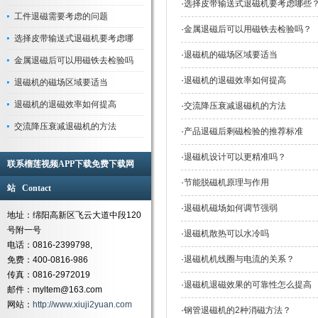
·
选择皮带输送式退磁机要考虑哪些
工件退磁需要考虑的问题
·
金属退磁后可以用磁铁去检验吗？
选择皮带输送式退磁机要考虑哪
·
退磁机的磁场区域要适当
金属退磁后可以用磁铁去检验吗
·
退磁机的退磁效率如何提高
退磁机的磁场区域要适当
退磁机的退磁效率如何提高
·
交流降压衰减退磁机的方法
交流降压衰减退磁机的方法
·
产品退磁后剩磁检验的推荐标准
·
退磁机设计可以更精准吗？
联系榴莲视频APP下载免费下载网
·
节能脱磁机原理与作用
站 Contact
·
退磁机磁场如何调节强弱
地址：绵阳高新区飞云大道中段120
号附一号
·
退磁机散热可以水冷吗
电话：0816-2399798,
·
退磁机机线圈与电流的关系？
免费：400-0816-986
传真：0816-2972019
·
退磁机退磁效果的可靠性怎么提高
邮件：myltem@163.com
网站：
http://www.xiuji2yuan.com
·
钢管退磁机的2种消磁方法？