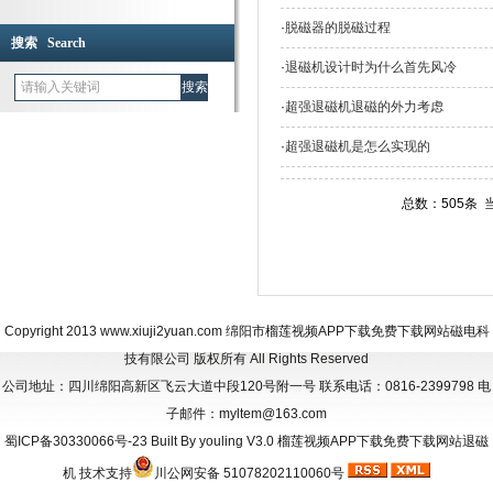
·
脱磁器的脱磁过程
搜索 Search
·
退磁机设计时为什么首先风冷
·
超强退磁机退磁的外力考虑
·
超强退磁机是怎么实现的
总数：505条 
Copyright 2013
www.xiuji2yuan.com
绵阳市榴莲视频APP下载免费下载网站磁电科
技有限公司 版权所有 All Rights Reserved
公司地址：四川绵阳高新区飞云大道中段120号附一号 联系电话：0816-2399798 电
子邮件：myltem@163.com
蜀ICP备30330066号-23
Built By
youling V3.0
榴莲视频APP下载免费下载网站退磁
机
技术支持
川公网安备 51078202110060号